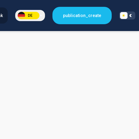
nk
publication_create
DE