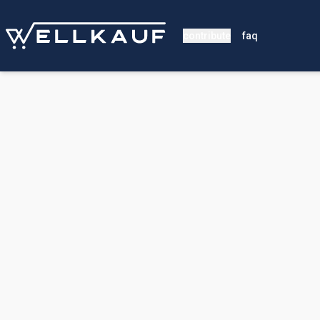
contribute
faq