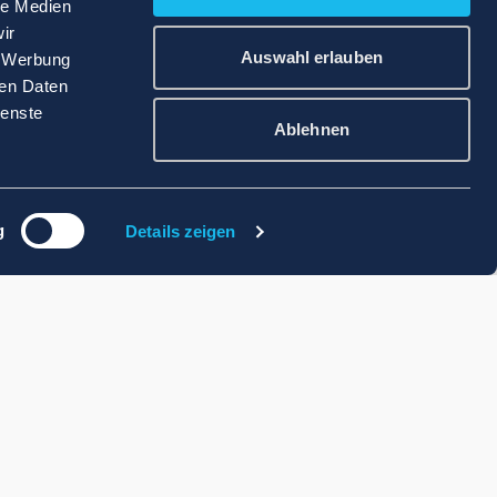
le Medien
ir
Auswahl erlauben
, Werbung
ren Daten
ienste
Ablehnen
g
Details zeigen