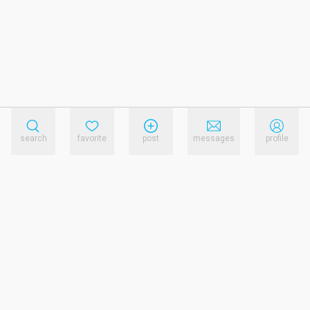
search
favorite
post
messages
profile