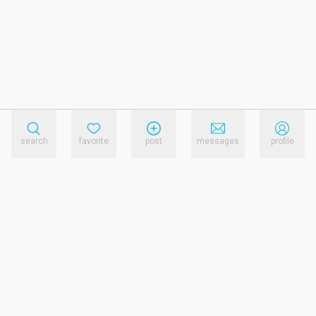
search
favorite
post
messages
profile