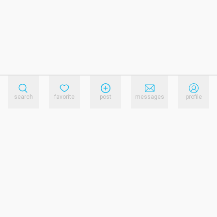
search
favorite
post
messages
profile