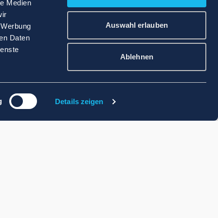
le Medien
ir
Auswahl erlauben
, Werbung
ren Daten
ienste
Ablehnen
g
Details zeigen