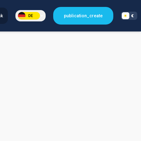
nk
publication_create
DE