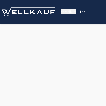
contribute
faq