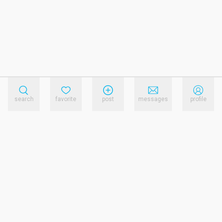
search
favorite
post
messages
profile