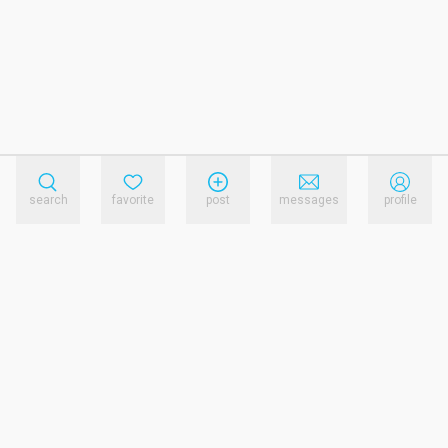
search
favorite
post
messages
profile