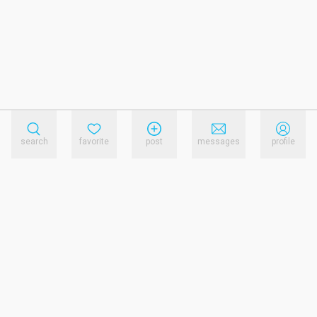
search
favorite
post
messages
profile