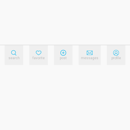
search
favorite
post
messages
profile