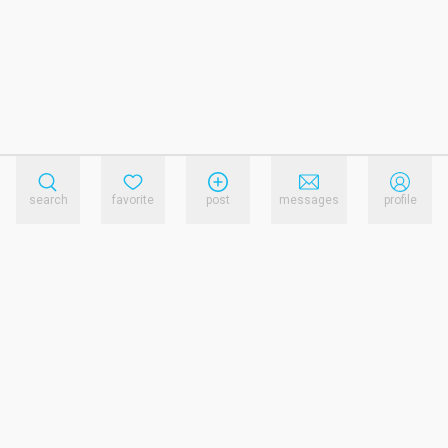
search
favorite
post
messages
profile