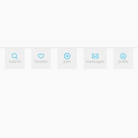
search
favorite
post
messages
profile