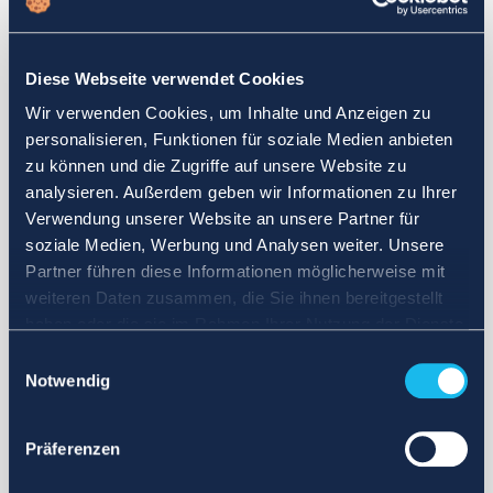
Wählen Sie einen anderen Suchbereich. Definieren Sie die
Abfrage neu oder legen Sie weniger strenge Grenzen fest.
Diese Webseite verwendet Cookies
Melden Sie sich für Updates an und wir benachrichtigen Sie,
Wir verwenden Cookies, um Inhalte und Anzeigen zu
wenn Anzeigen verfügbar sind.
personalisieren, Funktionen für soziale Medien anbieten
zu können und die Zugriffe auf unsere Website zu
analysieren. Außerdem geben wir Informationen zu Ihrer
Verwendung unserer Website an unsere Partner für
soziale Medien, Werbung und Analysen weiter. Unsere
Partner führen diese Informationen möglicherweise mit
weiteren Daten zusammen, die Sie ihnen bereitgestellt
haben oder die sie im Rahmen Ihrer Nutzung der Dienste
gesammelt haben.
Einwilligungsauswahl
Notwendig
Präferenzen