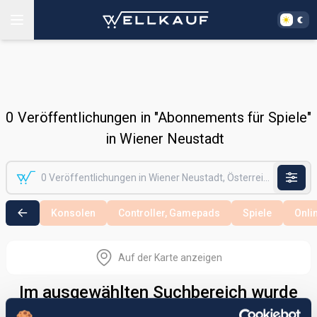
0
Veröffentlichungen in "Abonnements für Spiele"
in Wiener Neustadt
Konsolen
Controller, Gamepads
Spiele
Onli
Auf der Karte anzeigen
Im ausgewählten Suchbereich wurde
nichts gefunden