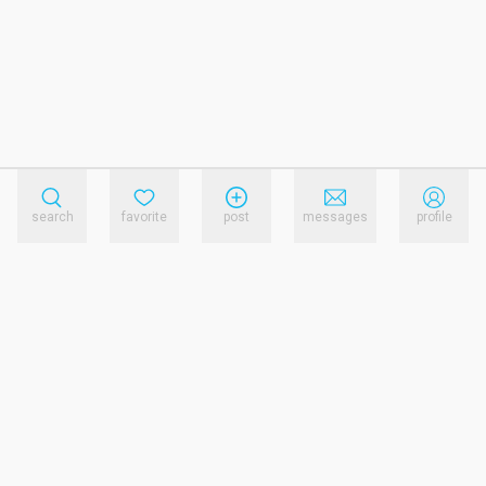
search
favorite
post
messages
profile