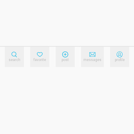
search
favorite
post
messages
profile