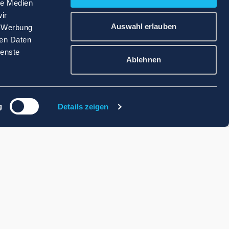
le Medien
ir
Auswahl erlauben
, Werbung
ren Daten
ienste
Ablehnen
g
Details zeigen