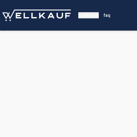
contribute
faq