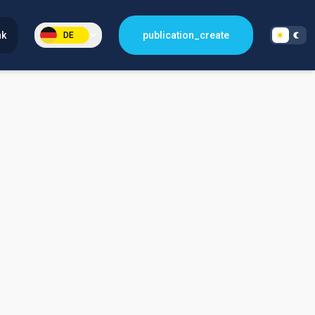
nk
publication_create
DE