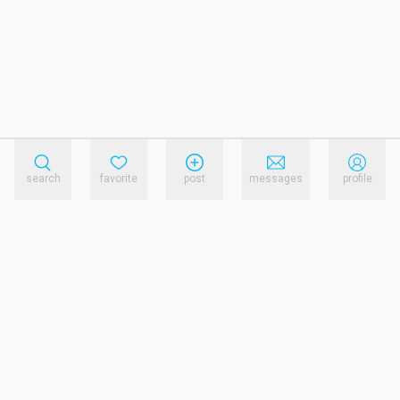
search
favorite
post
messages
profile