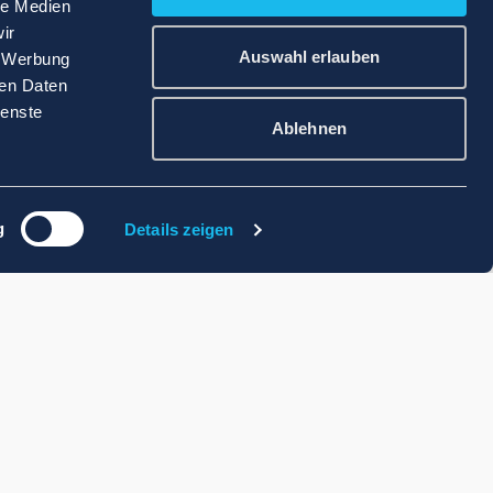
le Medien
ir
Auswahl erlauben
, Werbung
ren Daten
ienste
Ablehnen
g
Details zeigen