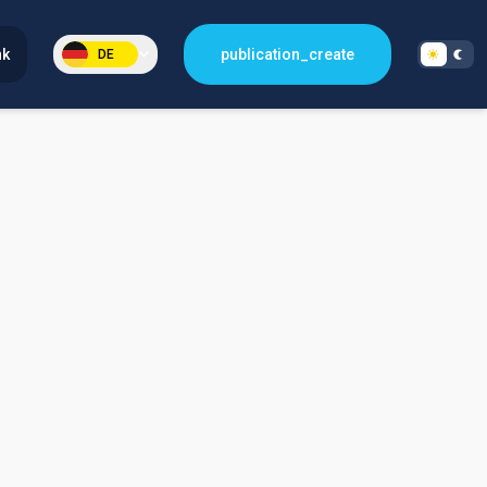
nk
publication_create
DE