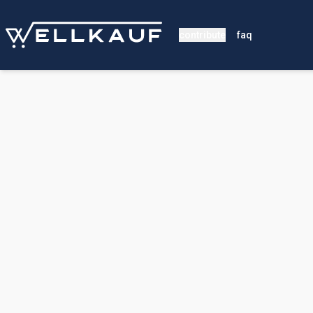
contribute
faq