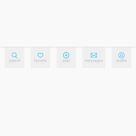
search
favorite
post
messages
profile