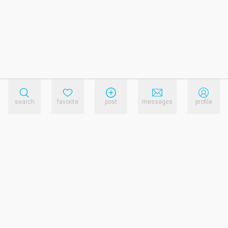
search
favorite
post
messages
profile