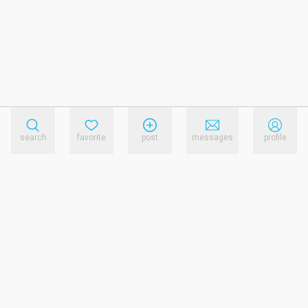
search
favorite
post
messages
profile