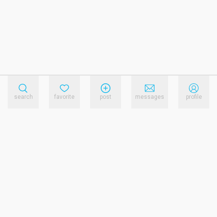
search
favorite
post
messages
profile