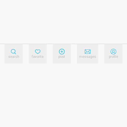
search
favorite
post
messages
profile