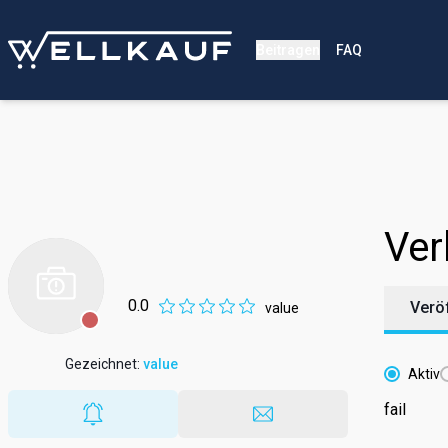
Beitragen
FAQ
Ver
0.0
Verö
value
Gezeichnet
:
value
Aktiv
fail