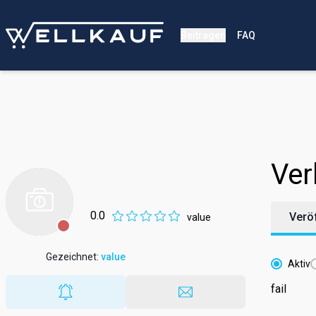
Beitragen
FAQ
Ver
0.0
Verö
value
Gezeichnet
:
value
Aktiv
fail