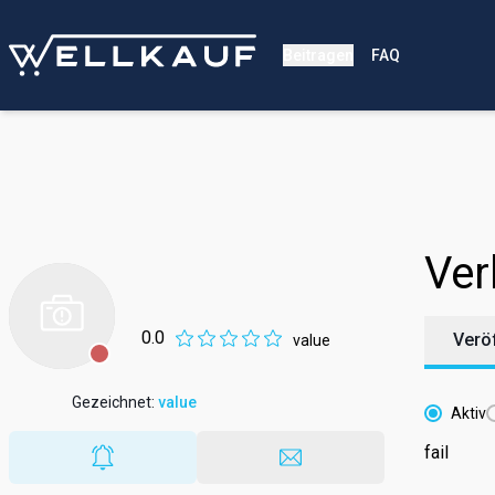
Beitragen
FAQ
Ver
0.0
Verö
value
Gezeichnet
:
value
Aktiv
fail