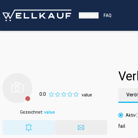
Beitragen
FAQ
Ver
0.0
Verö
value
Gezeichnet
:
value
Aktiv
fail