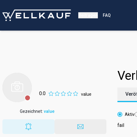
Beitragen
FAQ
Ver
0.0
Verö
value
Gezeichnet
:
value
Aktiv
fail