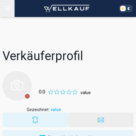
Verkäuferprofil
0.0
value
Gezeichnet
:
value