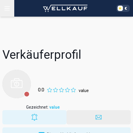
Verkäuferprofil
0.0
value
Gezeichnet
:
value