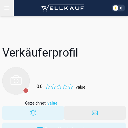
Verkäuferprofil
0.0
value
Gezeichnet
:
value