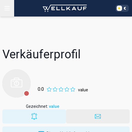
Verkäuferprofil
0.0
value
Gezeichnet
:
value