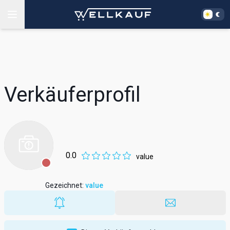
Verkäuferprofil
0.0
value
Gezeichnet
:
value