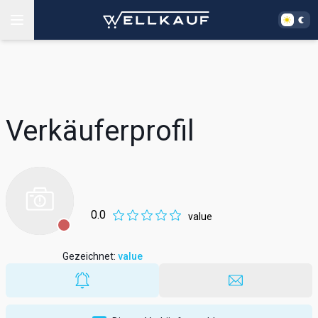
Verkäuferprofil
0.0
value
Gezeichnet
:
value