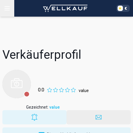
Verkäuferprofil
0.0
value
Gezeichnet
:
value