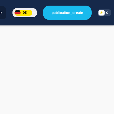
nk
publication_create
DE