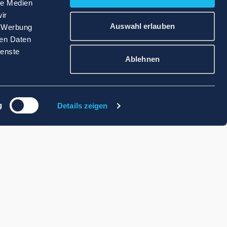
le Medien
ir
Auswahl erlauben
, Werbung
ren Daten
ienste
Ablehnen
g
Details zeigen