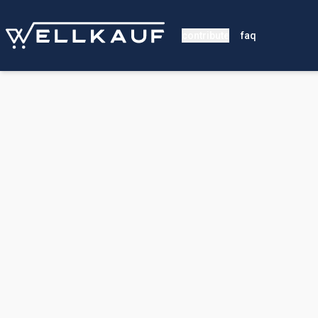
contribute
faq