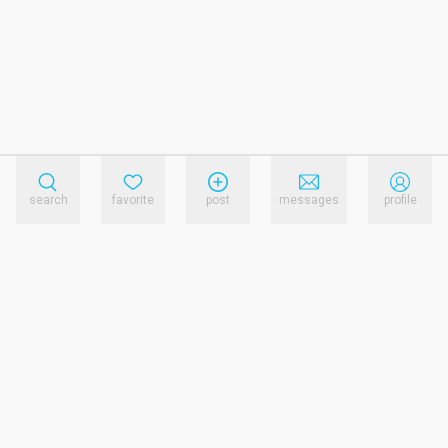
search
favorite
post
messages
profile