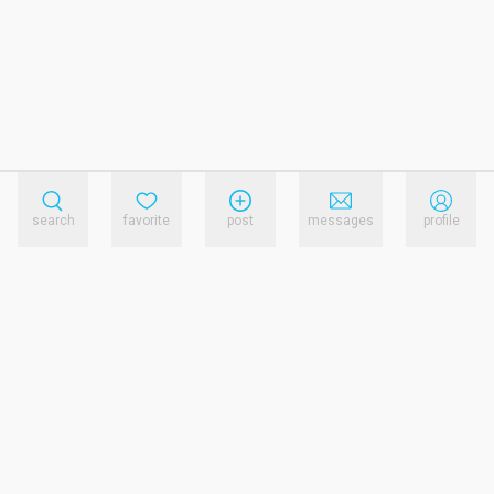
search
favorite
post
messages
profile