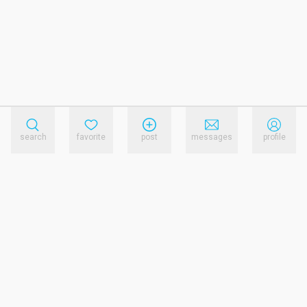
search
favorite
post
messages
profile