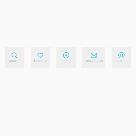
search
favorite
post
messages
profile