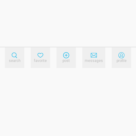
search
favorite
post
messages
profile