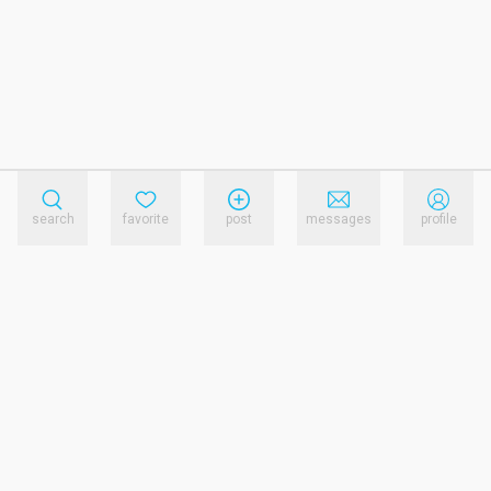
search
favorite
post
messages
profile