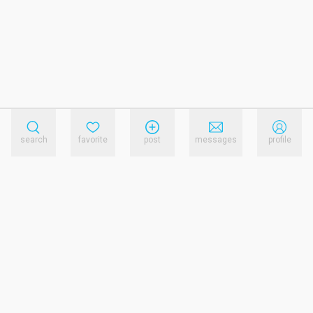
search
favorite
post
messages
profile