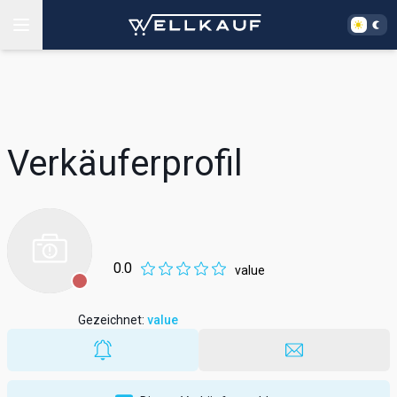
Verkäuferprofil
0.0
value
Gezeichnet
:
value