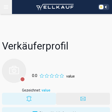
Verkäuferprofil
0.0
value
Gezeichnet
:
value