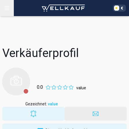
Verkäuferprofil
0.0
value
Gezeichnet
:
value