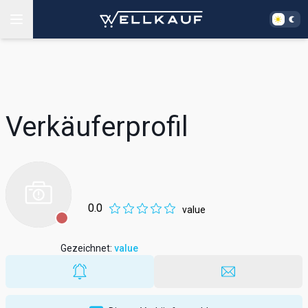
Verkäuferprofil
0.0
value
Gezeichnet
:
value