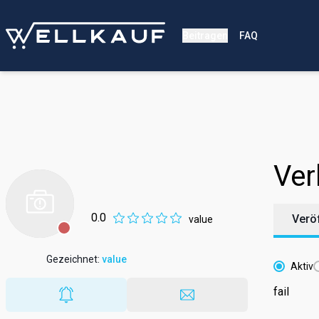
Beitragen
FAQ
Ver
0.0
Verö
value
Gezeichnet
:
value
Aktiv
fail