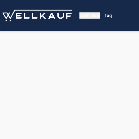
contribute
faq