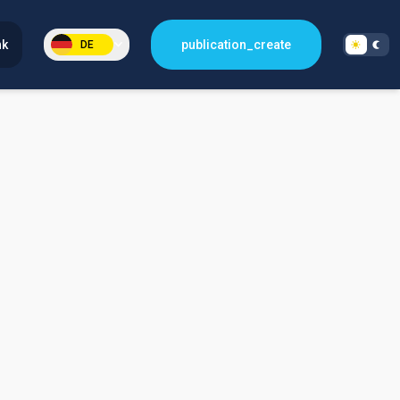
nk
publication_create
DE