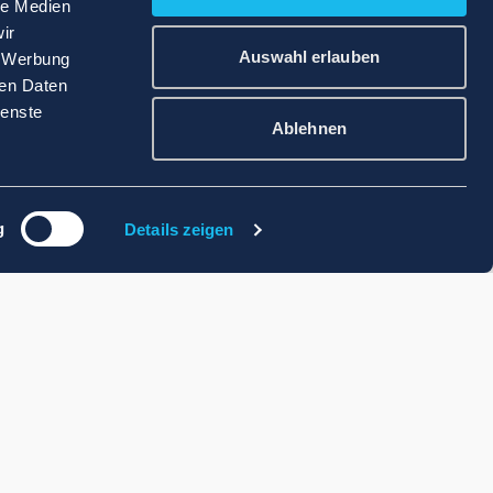
le Medien
ir
Auswahl erlauben
, Werbung
ren Daten
ienste
Ablehnen
g
Details zeigen