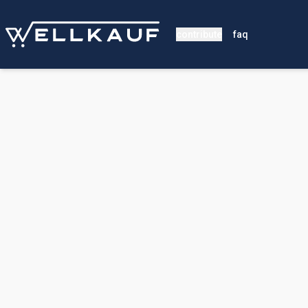
contribute
faq