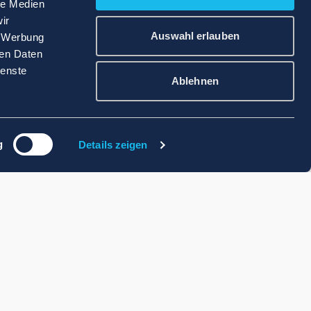
le Medien
ir
Auswahl erlauben
, Werbung
ren Daten
ienste
Ablehnen
g
Details zeigen