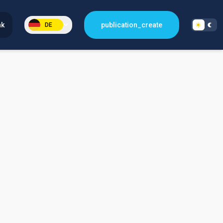
nk
publication_create
DE