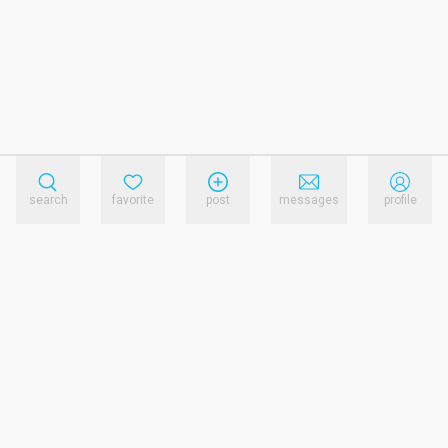
search
favorite
post
messages
profile